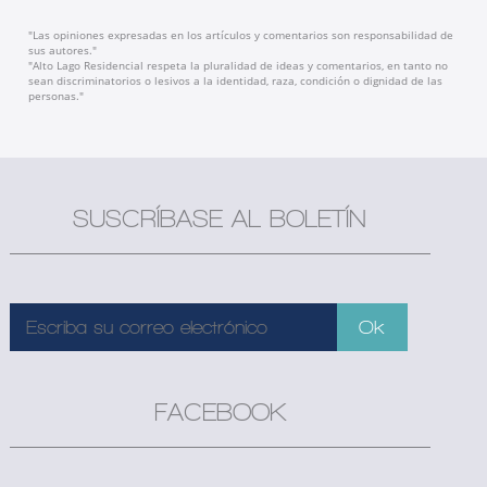
"Las opiniones expresadas en los artículos y comentarios son responsabilidad de
sus autores."
"Alto Lago Residencial respeta la pluralidad de ideas y comentarios, en tanto no
sean discriminatorios o lesivos a la identidad, raza, condición o dignidad de las
personas."
SUSCRÍBASE AL BOLETÍN
FACEBOOK