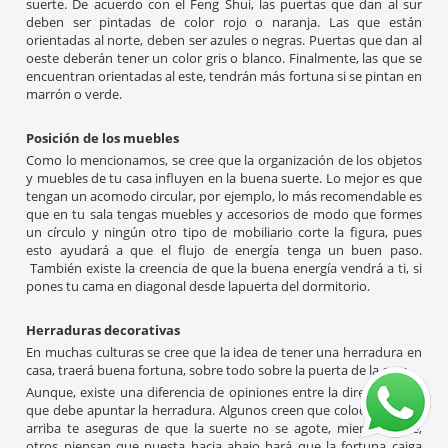
suerte. De acuerdo con el Feng Shui, las puertas que dan al sur
deben ser pintadas de color rojo o naranja. Las que están
orientadas al norte, deben ser azules o negras. Puertas que dan al
oeste deberán tener un color gris o blanco. Finalmente, las que se
encuentran orientadas al este, tendrán más fortuna si se pintan en
marrón o verde.
Posición de los muebles
Como lo mencionamos, se cree que la organización de los objetos
y muebles de tu casa influyen en la buena suerte. Lo mejor es que
tengan un acomodo circular, por ejemplo, lo más recomendable es
que en tu sala tengas muebles y accesorios de modo que formes
un círculo y ningún otro tipo de mobiliario corte la figura, pues
esto ayudará a que el flujo de energía tenga un buen paso.
También existe la creencia de que la buena energía vendrá a ti, si
pones tu cama en diagonal desde lapuerta del dormitorio.
Herraduras decorativas
En muchas culturas se cree que la idea de tener una herradura en
casa, traerá buena fortuna, sobre todo sobre la puerta de la casa.
Aunque, existe una diferencia de opiniones entre la dirección a la
que debe apuntar la herradura. Algunos creen que colocada hacia
arriba te aseguras de que la suerte no se agote, mientras que,
otros piensan que puesta hacia abajo hará que la fortuna caiga