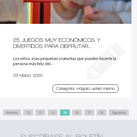
25 JUEGOS MUY ECONÓMICOS Y
DIVERTIDOS PARA DISFRUTAR...
Los niños, esas pequeñas criaturitas que pueden hacerte la
persona más feliz del...
23 Marzo 2020
Categoría: Hágalo usted mismo
Anterior
12
13
14
15
16
17
18
Siguiente