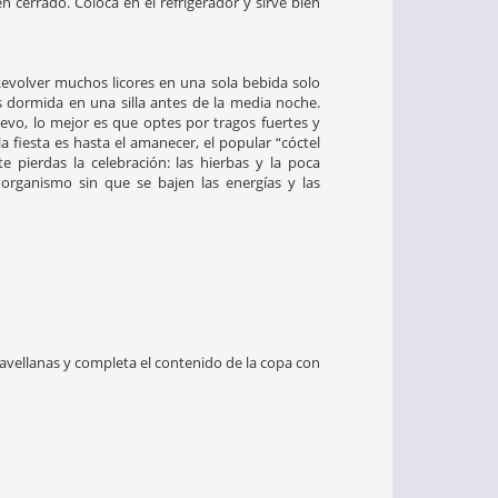
 cerrado. Coloca en el refrigerador y sirve bien
 Revolver muchos licores en una sola bebida solo
dormida en una silla antes de la media noche.
evo, lo mejor es que optes por tragos fuertes y
a fiesta es hasta el amanecer, el popular “cóctel
e pierdas la celebración: las hierbas y la poca
organismo sin que se bajen las energías y las
 avellanas y completa el contenido de la copa con