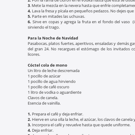
2.
Pon la rama de cidrón en el vodka hasta que ésta se disuel
3
. Mete la mezcla en la nevera hasta que enfríe completame
4.
Lava la fresa y pícala en pequeños pedazos. No dejes que
5.
Parte en mitades las uchuvas.
6.
Sirve en copas y agrega la fruta en el fondo del vaso (
sirviendo el trago.
Para la Noche de Navidad
Pasabocas, platos fuertes, aperitivos, ensaladas y demás g
del gran 24. No recargues el estómago de los invitados
licores.
Cóctel cola de mono
Un litro de leche descremada
1 pocillo de azúcar
1 pocillo de agua hirviendo
1 pocillo de café oscuro
1 litro de vodka o aguardiente
Clavos de canela.
Esencia de vainilla.
1.
Prepara el café y deja enfriar.
2.
Hierve en una olla la leche, el azúcar, los clavos de canela y 
3.
Incorpora el café y revuelve hasta que quede uniforme.
4.
Deja enfriar.