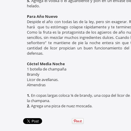
5.
Agrega el vodka o el aguardiente y pon en un envase bien
helado.
Para Año Nuevo
Despide el año con todas las de la ley, pero sin exagerar.
hará que tu estómago colapse rápidamente y te termines 
Como la fruta es la protagonista de los agüeros de año nu
sencillos, sin mezclar muchos ingredientes dulces. Cuando l
señoritero” te mantiene de pie la noche entera sin que t
cantidad de licor propician un buen funcionamiento del 
defensas.
Cóctel Media Noche
1 botella de champaña
Brandy
Licor de avellanas.
Almendras
1.
En copas largas coloca ¼ de brandy, una copa del licor de
la champana.
2.
Agrega una pizca de nuez moscada.