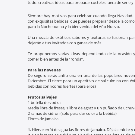
todo, creativas ideas para preparar cócteles fuera de serie 
Siempre hay motivos para celebrar cuando llega Navidad. 
con exquisitas bebidas que puedes preparar desde la comod
para la Nochebuena y la bienvenida del Año Nuevo.
Una mezcla de exóticos sabores y texturas se fusionan pa
dejarán a tus invitados con ganas de más.
Te proponemos varias ideas dependiendo de la ocasión y
comer bien antes de la “ronda”.
Para las novenas
De seguro serás anfitriona en una de las populares noven
Diciembre. El cierre para un aperitivo de sal culmina con éxito
bebidas con licores fuertes (para ellos)
Frutos salvajes
1 botella de vodka
Media libra de fresas, 1 libra de agraz y un puñado de uchuv
2 ramas de cidrón (solo para dar color a la bebida)
Flores de Jamaica
1.
Hierve en ¼ de agua las flores de Jamaica. Déjala enfriar y 