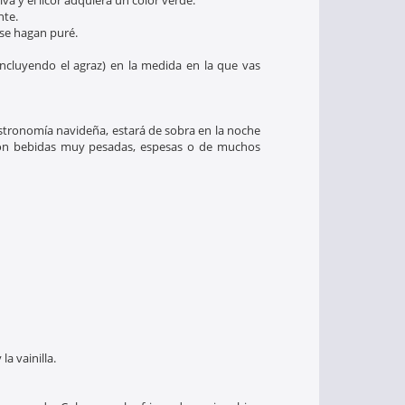
va y el licor adquiera un color verde.
nte.
 se hagan puré.
incluyendo el agraz) en la medida en la que vas
astronomía navideña, estará de sobra en la noche
 con bebidas muy pesadas, espesas o de muchos
la vainilla.