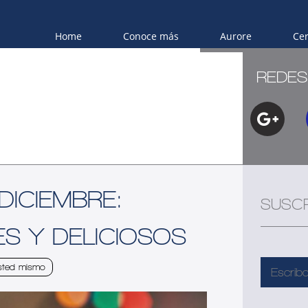
Home
Conoce más
Aurore
Ce
REDES
ICIEMBRE:
SUSCR
ES Y DELICIOSOS
sted mismo