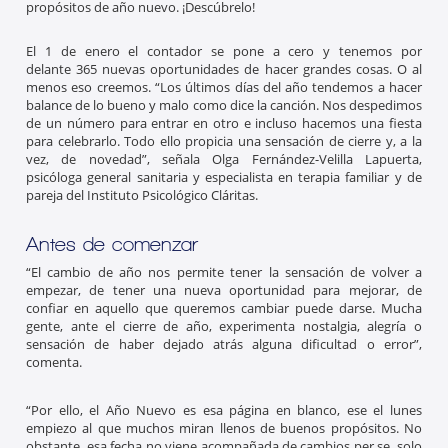
propósitos de año nuevo. ¡Descúbrelo!
El 1 de enero el contador se pone a cero y tenemos por
delante 365 nuevas oportunidades de hacer grandes cosas. O al
menos eso creemos. “Los últimos días del año tendemos a hacer
balance de lo bueno y malo como dice la canción. Nos despedimos
de un número para entrar en otro e incluso hacemos una fiesta
para celebrarlo. Todo ello propicia una sensación de cierre y, a la
vez, de novedad”, señala Olga Fernández-Velilla Lapuerta,
psicóloga general sanitaria y especialista en terapia familiar y de
pareja del
Instituto Psicológico Cláritas.
Antes de comenzar
“El cambio de año nos permite tener la sensación de volver a
empezar, de tener una nueva oportunidad para mejorar, de
confiar en aquello que queremos cambiar puede darse. Mucha
gente, ante el cierre de año, experimenta nostalgia, alegría o
sensación de haber dejado atrás alguna dificultad o error”,
comenta.
“Por ello, el Año Nuevo es esa página en blanco, ese el lunes
empiezo al que muchos miran llenos de buenos propósitos. No
obstante, esa fecha no viene acompañada de cambios per se, solo