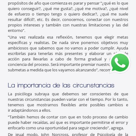
propósitos de año que comienza es parar y pensar “¿qué es lo que
quiero conseguir?, ¿qué me gusta?, ¿qué me motiva?, ¿qué nivel
de esfuerzo o tiempo tengo o quiero dedicar?, ¿qué me suele
resultar difícil?, etc. Es decir, conocernos, conectar con nuestros
propios intereses y también con nuestras limitaciones y las del
entorno”.
“Una vez realizada esa reflexión, tenemos que elegir metas
específicas y realistas. De nada sirve ponernos objetivos muy
ambiciosos que sabemos que no vamos a poder cumplir. Ayuda
escribirlas para tenerlas más presentes y elaborar un plan de
acción para llevarlas a cabo de forma gradual y así tomar
conciencia del proceso. Será importante premiar nuestros logros o
submetas a medida que los vayamos alcanzando”, recomienda.
La importancia de las circunstancias
La psicóloga subraya que debemos ser conscientes de que
nuestras circunstancias pueden variar con el tiempo. Por lo tanto,
tenemos que mostrarnos flexibles ante posibles cambios e
ir adaptándonos a ellos.
“También hemos de contar con que en todo proceso de cambio
puede haber recaídas, así que es importante permitirse el error y
enfocarlo como una oportunidad para seguir creciendo”, agrega.
De igual modo, John Norcross, profesor de Psicología de la