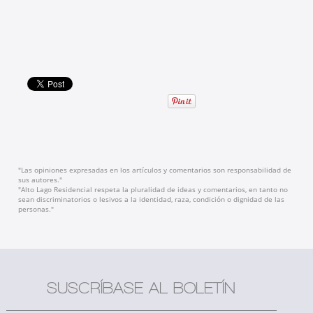
"Las opiniones expresadas en los artículos y comentarios son responsabilidad de
sus autores."
"Alto Lago Residencial respeta la pluralidad de ideas y comentarios, en tanto no
sean discriminatorios o lesivos a la identidad, raza, condición o dignidad de las
personas."
SUSCRÍBASE AL BOLETÍN