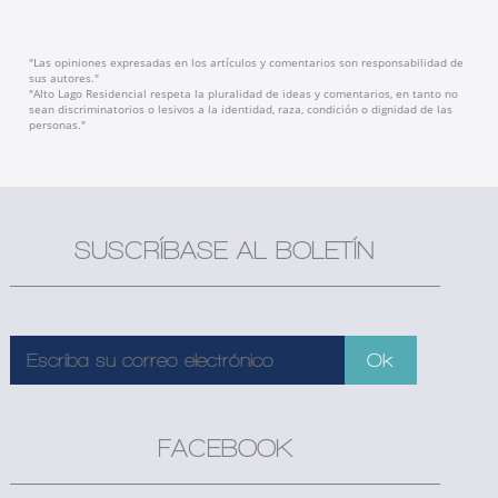
"Las opiniones expresadas en los artículos y comentarios son responsabilidad de
sus autores."
"Alto Lago Residencial respeta la pluralidad de ideas y comentarios, en tanto no
sean discriminatorios o lesivos a la identidad, raza, condición o dignidad de las
personas."
SUSCRÍBASE AL BOLETÍN
FACEBOOK